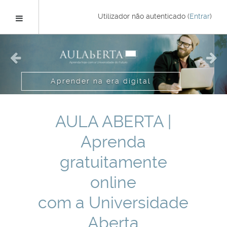
Ir
para
Painel lateral
Utilizador não autenticado (
Entrar
)
o
conteúdo
Previous
Nex
principal
Descubra os novos cursos em
oferta
AULA ABERTA |
Aprenda
gratuitamente
online
com a Universidade
Aberta