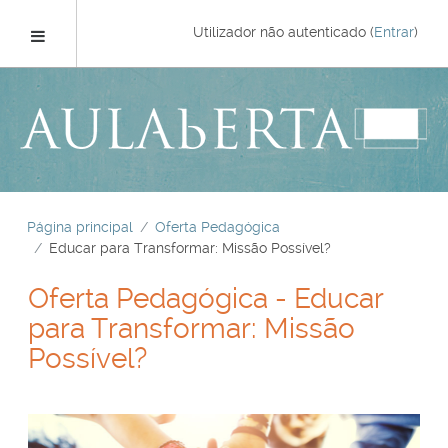
Ir
para
Painel lateral
Utilizador não autenticado (
Entrar
)
o
conteúdo
principal
Página principal
Oferta Pedagógica
Educar para Transformar: Missão Possível?
Oferta Pedagógica - Educar
para Transformar: Missão
Possível?