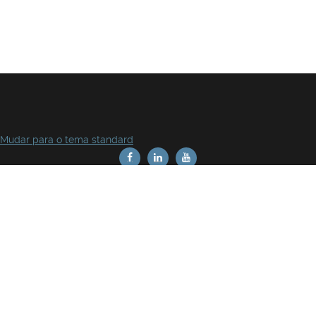
Mudar para o tema standard
Rua da Escola Politécnica 141-147. 1269-001 Lisboa - Portugal
Política de privacidade
Termos e condições de utilização