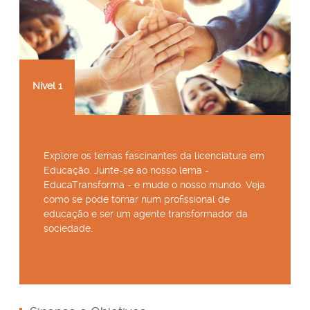
Nível
1
Explore os temas fascinantes da licenciatura em
Educação. Junte-se ao nosso lema -
EducaTransforma - e mude o nosso mundo. Veja
como se pode tornar num profissional de
educação e ser um agente transformador da
sociedade.