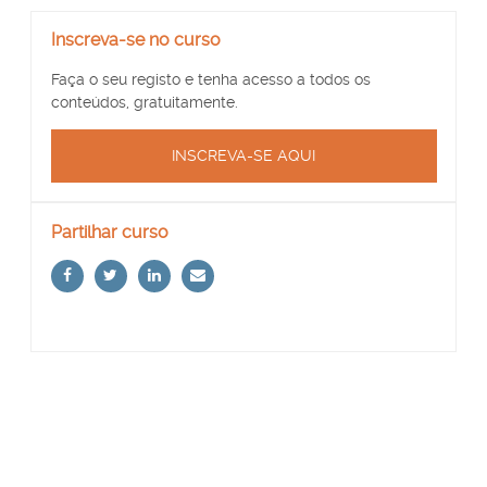
Ignorar
Inscreva-se no curso
Inscreva-
se
Faça o seu registo e tenha acesso a todos os
no
conteúdos, gratuitamente.
curso
INSCREVA-SE AQUI
Ignorar
Partilhar curso
Partilhar
curso