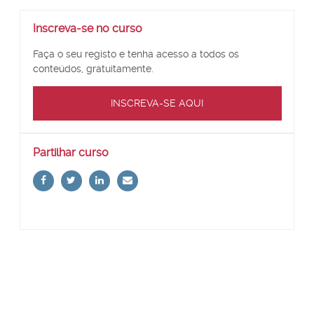
Ignorar
Inscreva-se no curso
Inscreva-
se
Faça o seu registo e tenha acesso a todos os
no
conteúdos, gratuitamente.
curso
INSCREVA-SE AQUI
Ignorar
Partilhar curso
Partilhar
curso