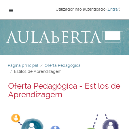
Ir
para
Painel lateral
Utilizador não autenticado (
Entrar
)
o
conteúdo
principal
Página principal
Oferta Pedagógica
Estilos de Aprendizagem
Oferta Pedagógica - Estilos de
Aprendizagem