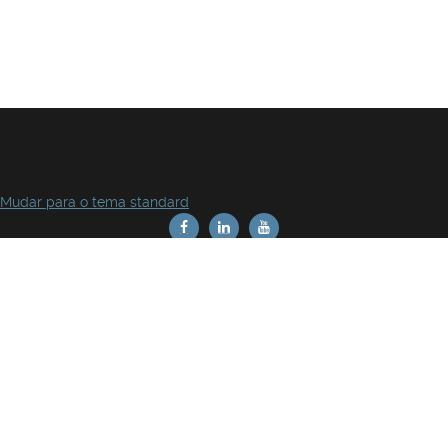
Mudar para o tema standard
Rua da Escola Politécnica 141-147. 1269-001 Lisboa - Portugal
Política de privacidade
Termos e condições de utilização