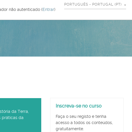
PORTUGUÊS - PORTUGAL ‎(PT)‎
zador não autenticado (
Entrar
)
Ignorar
Inscreva-se no curso
Inscreva-
tória da Terra,
se
Faça o seu registo e tenha
 práticas da
no
acesso a todos os conteúdos,
curso
gratuitamente.