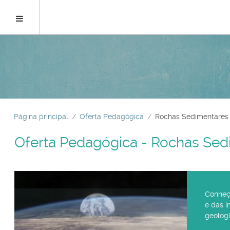
Ir
para
Painel lateral
o
conteúdo
principal
Página principal
Oferta Pedagógica
Rochas Sedimentares 
Oferta Pedagógica - Rochas Sed
Conheça
e das i
geologi