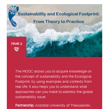
Nível
2
The MOOC allows you to acquire knowledge on
the concept of sustainability and the Ecological
Footprint, by using examples and contexts from
real life. It also helps you to understand what
approaches can you make to address the global
sustainability issue.
Partnership:
Aristotle University of Thessaloniki,