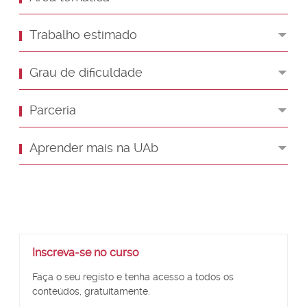
Trabalho estimado
Grau de dificuldade
Parceria
Aprender mais na UAb
Ignorar
Inscreva-se no curso
Inscreva-
se
Faça o seu registo e tenha acesso a todos os
no
conteúdos, gratuitamente.
curso