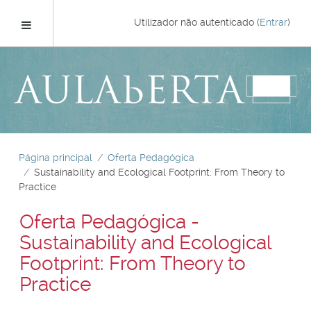
Ir
para
Painel lateral
Utilizador não autenticado (
Entrar
)
o
conteúdo
principal
Página principal
Oferta Pedagógica
Sustainability and Ecological Footprint: From Theory to
Practice
Oferta Pedagógica -
Sustainability and Ecological
Footprint: From Theory to
Practice