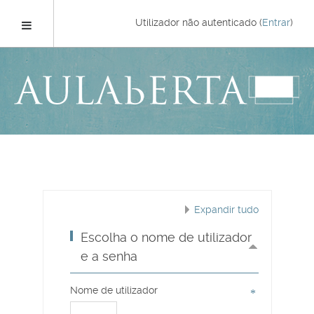
Ir
para
Painel lateral
Utilizador não autenticado (
Entrar
)
o
conteúdo
principal
Expandir tudo
Escolha o nome de utilizador
e a senha
Nome de utilizador