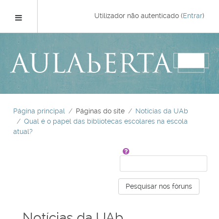
Ir
para
Painel lateral
Utilizador não autenticado (
Entrar
)
o
conteúdo
principal
Página principal
Páginas do site
Notícias da UAb
Qual é o papel das bibliotecas escolares na escola
atual?
Pesquisar
Pesquisar nos fóruns
Notícias da UAb