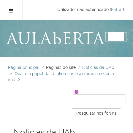
Ir
para
Painel lateral
Utilizador não autenticado (
Entrar
)
o
conteúdo
principal
Página principal
Páginas do site
Notícias da UAb
Qual é o papel das bibliotecas escolares na escola
atual?
Pesquisar
Pesquisar nos fóruns
Notícias da UAb